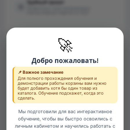
Трубный прокат
Профильные, водогазопроводные,
электросварные изделия из труб
Нержавеющая сталь
🚀
Для пищевой и химической промышленности
Партнёрская сеть
Добро пожаловать!
Строительные, монтажные, промышленные
предприятия по всей России и СНГ
📌 Важное замечание
Для полного прохождения обучения и
демонстрации работы корзины вам нужно
будет добавить хотя бы один товар из
каталога. Обучение подскажет, когда это
сделать.
Наша миссия
Мы подготовили для вас интерактивное
Обеспечивать индустрию
обучение, чтобы вы быстро освоились с
качественным металлопрокатом,
личным кабинетом и научились работать с
который выдерживает нагрузку и