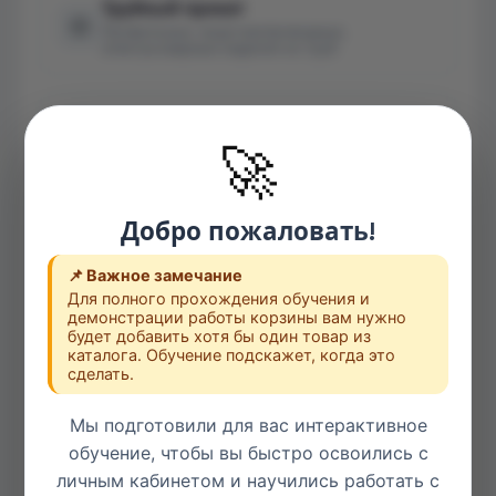
Трубный прокат
Профильные, водогазопроводные,
электросварные изделия из труб
Нержавеющая сталь
🚀
Для пищевой и химической промышленности
Партнёрская сеть
Добро пожаловать!
Строительные, монтажные, промышленные
предприятия по всей России и СНГ
📌 Важное замечание
Для полного прохождения обучения и
демонстрации работы корзины вам нужно
будет добавить хотя бы один товар из
каталога. Обучение подскажет, когда это
сделать.
Наша миссия
Мы подготовили для вас интерактивное
Обеспечивать индустрию
обучение, чтобы вы быстро освоились с
качественным металлопрокатом,
личным кабинетом и научились работать с
который выдерживает нагрузку и