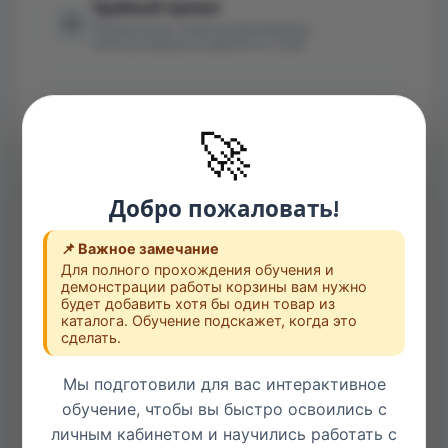
Трубный прокат
Профильные, водогазопроводные,
электросварные изделия из труб
Нержавеющая сталь
🚀
Для пищевой и химической промышленности
Партнёрская сеть
Добро пожаловать!
Строительные, монтажные, промышленные
предприятия по всей России и СНГ
📌 Важное замечание
Для полного прохождения обучения и
демонстрации работы корзины вам нужно
будет добавить хотя бы один товар из
каталога. Обучение подскажет, когда это
сделать.
Наша миссия
Мы подготовили для вас интерактивное
Обеспечивать индустрию
обучение, чтобы вы быстро освоились с
качественным металлопрокатом,
личным кабинетом и научились работать с
который выдерживает нагрузку и