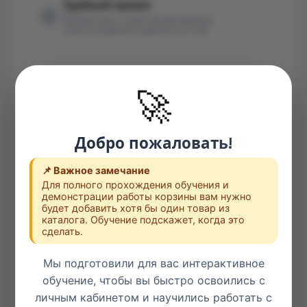
Трубный прокат
Профильные, водогазопроводные,
электросварные изделия из труб
Нержавеющая сталь
🚀
Для пищевой и химической промышленности
Партнёрская сеть
Добро пожаловать!
Строительные, монтажные, промышленные
предприятия по всей России и СНГ
📌 Важное замечание
Для полного прохождения обучения и
демонстрации работы корзины вам нужно
будет добавить хотя бы один товар из
каталога. Обучение подскажет, когда это
сделать.
Наша миссия
Мы подготовили для вас интерактивное
Обеспечивать индустрию
обучение, чтобы вы быстро освоились с
качественным металлопрокатом,
личным кабинетом и научились работать с
который выдерживает нагрузку и