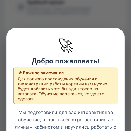
Трубный прокат
Профильные, водогазопроводные,
электросварные изделия из труб
Нержавеющая сталь
🚀
Для пищевой и химической промышленности
Партнёрская сеть
Добро пожаловать!
Строительные, монтажные, промышленные
предприятия по всей России и СНГ
📌 Важное замечание
Для полного прохождения обучения и
демонстрации работы корзины вам нужно
будет добавить хотя бы один товар из
каталога. Обучение подскажет, когда это
сделать.
Наша миссия
Мы подготовили для вас интерактивное
Обеспечивать индустрию
обучение, чтобы вы быстро освоились с
качественным металлопрокатом,
личным кабинетом и научились работать с
который выдерживает нагрузку и