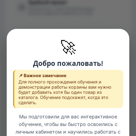
Трубный прокат
Профильные, водогазопроводные,
электросварные изделия из труб
Нержавеющая сталь
🚀
Для пищевой и химической промышленности
Партнёрская сеть
Добро пожаловать!
Строительные, монтажные, промышленные
предприятия по всей России и СНГ
📌 Важное замечание
Для полного прохождения обучения и
демонстрации работы корзины вам нужно
будет добавить хотя бы один товар из
каталога. Обучение подскажет, когда это
сделать.
Наша миссия
Мы подготовили для вас интерактивное
Обеспечивать индустрию
обучение, чтобы вы быстро освоились с
качественным металлопрокатом,
личным кабинетом и научились работать с
который выдерживает нагрузку и