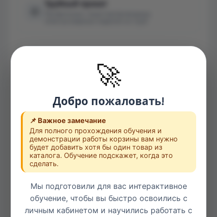
Трубный прокат
Профильные, водогазопроводные,
электросварные изделия из труб
Нержавеющая сталь
🚀
Для пищевой и химической промышленности
Партнёрская сеть
Добро пожаловать!
Строительные, монтажные, промышленные
предприятия по всей России и СНГ
📌 Важное замечание
Для полного прохождения обучения и
демонстрации работы корзины вам нужно
будет добавить хотя бы один товар из
каталога. Обучение подскажет, когда это
сделать.
Наша миссия
Мы подготовили для вас интерактивное
Обеспечивать индустрию
обучение, чтобы вы быстро освоились с
качественным металлопрокатом,
личным кабинетом и научились работать с
который выдерживает нагрузку и