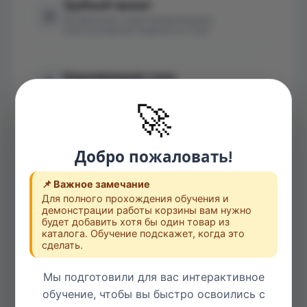
Трубный прокат
Профильные, водогазопроводные,
электросварные изделия из труб
Нержавеющая сталь
Для пищевой и химической промышленности
🚀
Партнёрская сеть
Добро пожаловать!
Строительные, монтажные, промышленные
предприятия по всей России и СНГ
📌 Важное замечание
Для полного прохождения обучения и
демонстрации работы корзины вам нужно
будет добавить хотя бы один товар из
каталога. Обучение подскажет, когда это
Наша миссия
сделать.
Мы подготовили для вас интерактивное
Обеспечивать индустрию
качественным металлопрокатом,
обучение, чтобы вы быстро освоились с
который выдерживает нагрузку и