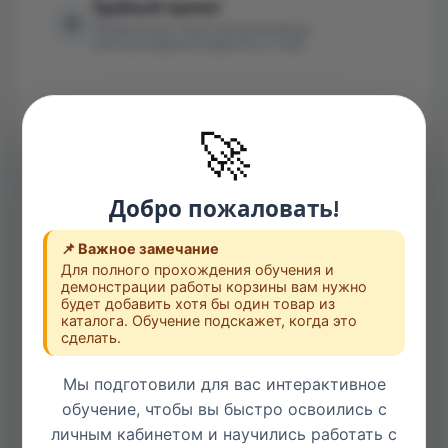
Трубный прокат
Профильные, водогазопроводные,
электросварные изделия из труб
Нержавеющая сталь
🚀
Для пищевой и химической промышленности
Партнёрская сеть
Добро пожаловать!
Строительные, монтажные, промышленные
предприятия по всей России и СНГ
📌 Важное замечание
Для полного прохождения обучения и
демонстрации работы корзины вам нужно
будет добавить хотя бы один товар из
каталога. Обучение подскажет, когда это
сделать.
Наша миссия
Мы подготовили для вас интерактивное
Обеспечивать индустрию
обучение, чтобы вы быстро освоились с
качественным металлопрокатом,
личным кабинетом и научились работать с
который выдерживает нагрузку и