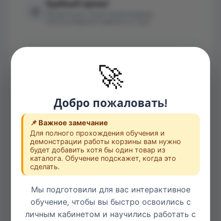
Трубный прокат
Профильные, водогазопроводные,
электросварные изделия из труб
Нержавеющая сталь
🚀
Для пищевой и химической промышленности
Партнёрская сеть
Добро пожаловать!
Строительные, монтажные, промышленные
предприятия по всей России и СНГ
📌 Важное замечание
Для полного прохождения обучения и
демонстрации работы корзины вам нужно
будет добавить хотя бы один товар из
каталога. Обучение подскажет, когда это
сделать.
Наша миссия
Мы подготовили для вас интерактивное
Обеспечивать индустрию
обучение, чтобы вы быстро освоились с
качественным металлопрокатом,
личным кабинетом и научились работать с
который выдерживает нагрузку и