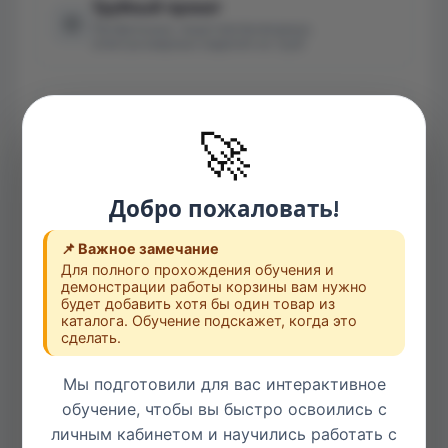
Трубный прокат
Профильные, водогазопроводные,
электросварные изделия из труб
Нержавеющая сталь
🚀
Для пищевой и химической промышленности
Партнёрская сеть
Добро пожаловать!
Строительные, монтажные, промышленные
предприятия по всей России и СНГ
📌 Важное замечание
Для полного прохождения обучения и
демонстрации работы корзины вам нужно
будет добавить хотя бы один товар из
каталога. Обучение подскажет, когда это
сделать.
Наша миссия
Мы подготовили для вас интерактивное
Обеспечивать индустрию
обучение, чтобы вы быстро освоились с
качественным металлопрокатом,
личным кабинетом и научились работать с
который выдерживает нагрузку и