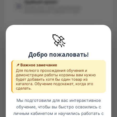
Трубный прокат
Профильные, водогазопроводные,
электросварные изделия из труб
Нержавеющая сталь
🚀
Для пищевой и химической промышленности
Партнёрская сеть
Добро пожаловать!
Строительные, монтажные, промышленные
предприятия по всей России и СНГ
📌 Важное замечание
Для полного прохождения обучения и
демонстрации работы корзины вам нужно
будет добавить хотя бы один товар из
каталога. Обучение подскажет, когда это
сделать.
Наша миссия
Мы подготовили для вас интерактивное
Обеспечивать индустрию
обучение, чтобы вы быстро освоились с
качественным металлопрокатом,
личным кабинетом и научились работать с
который выдерживает нагрузку и