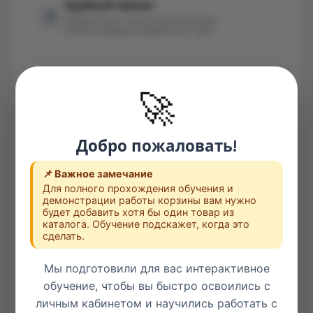
Трубный прокат
Профильные, водогазопроводные,
электросварные изделия из труб
Нержавеющая сталь
🚀
Для пищевой и химической промышленности
Партнёрская сеть
Добро пожаловать!
Строительные, монтажные, промышленные
предприятия по всей России и СНГ
📌 Важное замечание
Для полного прохождения обучения и
демонстрации работы корзины вам нужно
будет добавить хотя бы один товар из
каталога. Обучение подскажет, когда это
сделать.
Наша миссия
Мы подготовили для вас интерактивное
Обеспечивать индустрию
обучение, чтобы вы быстро освоились с
качественным металлопрокатом,
личным кабинетом и научились работать с
который выдерживает нагрузку и