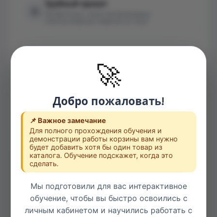
Трубный прокат
Профильные, водогазопроводные,
электросварные изделия из труб
Нержавеющая сталь
🚀
Для пищевой и химической промышленности
Партнёрская сеть
Добро пожаловать!
Строительные, монтажные, промышленные
предприятия по всей России и СНГ
📌 Важное замечание
Для полного прохождения обучения и
демонстрации работы корзины вам нужно
будет добавить хотя бы один товар из
каталога. Обучение подскажет, когда это
сделать.
Наша миссия
Мы подготовили для вас интерактивное
Обеспечивать индустрию
обучение, чтобы вы быстро освоились с
качественным металлопрокатом,
личным кабинетом и научились работать с
который выдерживает нагрузку и