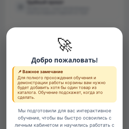
Трубный прокат
Профильные, водогазопроводные,
электросварные изделия из труб
Нержавеющая сталь
🚀
Для пищевой и химической промышленности
Партнёрская сеть
Добро пожаловать!
Строительные, монтажные, промышленные
предприятия по всей России и СНГ
📌 Важное замечание
Для полного прохождения обучения и
демонстрации работы корзины вам нужно
будет добавить хотя бы один товар из
каталога. Обучение подскажет, когда это
сделать.
Наша миссия
Мы подготовили для вас интерактивное
Обеспечивать индустрию
обучение, чтобы вы быстро освоились с
качественным металлопрокатом,
личным кабинетом и научились работать с
который выдерживает нагрузку и